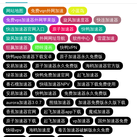
网站地图
免费vqn外网加速
小蓝鸟
免费vps加速器外网苹果版
旋风加速度器
快连加速器
快连加速器官网入口
原子加速器
快鸭加速器
旋风加速度器
外网网址导航
软件中心
雷霆加速
狂飙加速器
哔咔漫画
快鸭VPN
快鸭app加速器下载安卓
原子加速器永久免费版
安易加速器
原子加速器永久免费版
海鸥加速器官方版
绿茶加速器
快鸭免费加速官网
起飞加速器
番石榴加速器
快喵加速器NPV
加速器下载免费使用
安易加速器
快鸭加速器
免费加速器永久免费版
aurora加速器3.0.7
熊猫加速器
加速器免费版永久版下载
香蕉加速器官网
起飞加速器app下载
魔戒加速器
原子加速器下载
起飞加速器
vp加速器
国外加速器免费
快喵vpv
海鸥加速度
毒舌加速器破解版永久免费