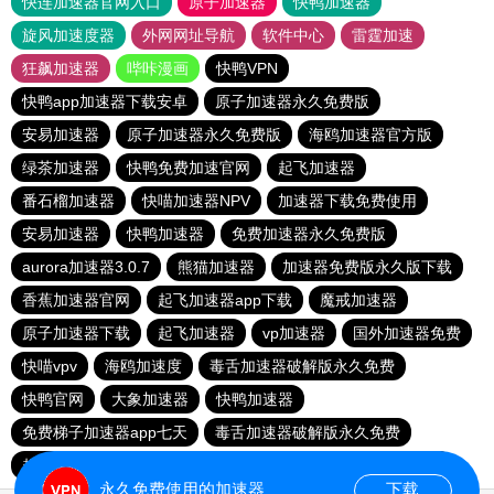
快连加速器官网入口
原子加速器
快鸭加速器
旋风加速度器
外网网址导航
软件中心
雷霆加速
狂飙加速器
哔咔漫画
快鸭VPN
快鸭app加速器下载安卓
原子加速器永久免费版
安易加速器
原子加速器永久免费版
海鸥加速器官方版
绿茶加速器
快鸭免费加速官网
起飞加速器
番石榴加速器
快喵加速器NPV
加速器下载免费使用
安易加速器
快鸭加速器
免费加速器永久免费版
aurora加速器3.0.7
熊猫加速器
加速器免费版永久版下载
香蕉加速器官网
起飞加速器app下载
魔戒加速器
原子加速器下载
起飞加速器
vp加速器
国外加速器免费
快喵vpv
海鸥加速度
毒舌加速器破解版永久免费
快鸭官网
大象加速器
快鸭加速器
免费梯子加速器app七天
毒舌加速器破解版永久免费
起飞加速器最新版
海鸥加速器官方版
天行npv官网下载
永久免费使用的加速器
下载